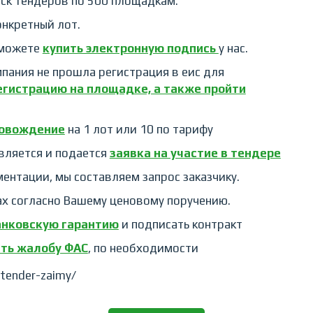
ск тендеров по 500 площадкам.
онкретный лот.
 можете
купить электронную подпись
у нас.
омпания не прошла регистрация в еис для
егистрацию на площадке, а также пройти
ровождение
на 1 лот или 10 по тарифу
вляется и подается
заявка на участие в тендере
ментации, мы составляем запрос заказчику.
гах согласно Вашему ценовому поручению.
анковскую гарантию
и подписать контракт
ть жалобу ФАС
, по необходимости
-tender-zaimy/