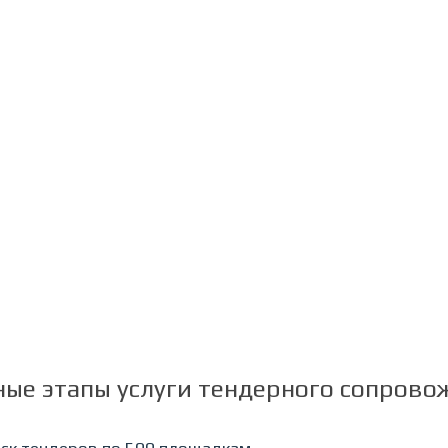
С 2013 года
ВЫИГРАЛИ С НАШИМИ
КЛИЕНТАМИ 363 КОНТРАКТА
НА СУММУ БОЛЕЕ 2,32 МЛРД.
РУБЛЕЙ
а
Официальные партнеры
ЭТП РТС-ТЕНДЕР
ные этапы услуги тендерного сопрово