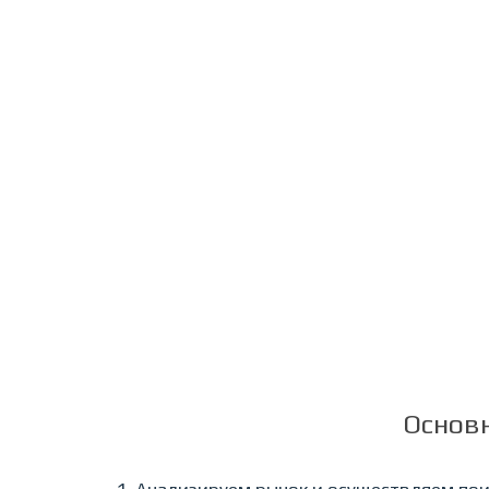
Опыт работы
С 2010 ГОДА
Оформляем подпись и аккредитацию з
1 ДЕНЬ
Основ