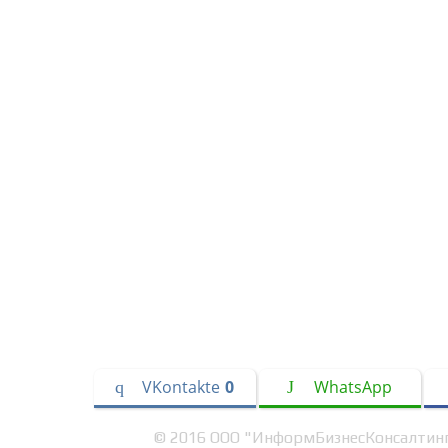
VKontakte
0
WhatsApp
© 2016 ООО "ИнформБизнесКонсалтинг"